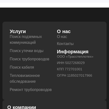
Услуги
О нас
Поиск подземных
О нас
коммуникаций
Контакты
Поиск утечки воды
Информация
ООО «Трасстеплотех»
Поиск трубопроводов
ИНН 5027268029
Поиск кабеля
КПП 772701001
Тепловизионное
ОГРН 1185027017966
обследование
Ремонт трубопроводов
О компании