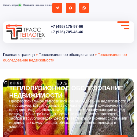
Задать вопрос
Напишите нам, мы онлайн
+7 (495) 175-97-66
+7 (926) 705-46-46
Главная страница
»
Тепловизионное обследование
»
Тепловизионное
обследование недвижимости
ТЕПЛОВИЗИОННОЕ ОБСЛЕДОВАНИЕ
НЕДВИЖИМОСТИ
Профессиональное тепловизионное обследование недвижимости
– процедура, которую заказывают частные лица и коммерческие
предприятия для обследования объекта. Неразрушающий метод
позволяет быстро находить скрытые от глаз места протечек и
засоры в трубопроводах; дефекты теплоизоляционных систем или
инженерных коммуникаций; области скопления конденсата в
зданиях.