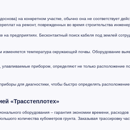
доснова) на конкретном участке, обычно она не соответствует дей
переплат на ремонт, поврежденных во время строительства инжене
же на предприятиях. Бесконтактный поиск кабеля под землей сот
м изменяется температура окружающей почвы. Оборудование выяв
 улавливаемые прибором, определяют не только расположение подз
приборы для диагностики, чтобы быстро определять расположение
ией «Трасстеплотех»
ионального оборудования – гарантия экономии времени, расходов
льшого количества кубометров грунта. Заказывая трассировку час