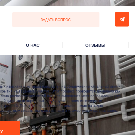
ЗАДАТЬ ВОПРОС
О НАС
ОТЗЫВЫ
рных изысканий, который направлен на обнаружение кабельных линий
крытия на заданном участке. Этот процесс проводится до начала как
 плана расположения сетей или для выявления мест повреждений уже
ройщику точно определить глубину залегания инженерных
троений. Поиск кабельных линий в земле – один из видов
щь частным лицам, государственным и коммерческим организациям
КУ