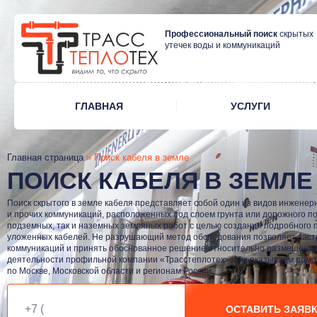
Профессиональный поиск
скрытых
утечек воды и коммуникаций
ГЛАВНАЯ
УСЛУГИ
Главная страница
»
Поиск кабеля в земле
ПОИСК КАБЕЛЯ В ЗЕМЛЕ
Поиск скрытого в земле кабеля представляет собой один из видов инжене
и прочих коммуникаций, расположенных под слоем грунта или дорожного по
подземных, так и наземных земляных работ с целью создания подробного
уложенных кабелей. Не разрушающий метод обследования позволяет заст
коммуникаций и принять обоснованное решение относительно размещения с
деятельности профильной компании «Трасстеплотех». Мы оказываем помо
по Москве, Московской области и регионам России.
ОСТАВИТЬ ЗАЯВ